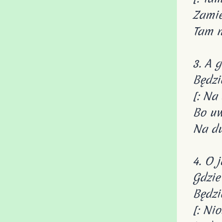
Zamie
Tam n
3. A 
Będzi
[: Na
Bo uw
Na du
4. O 
Gdzie
Będzi
[: Nio