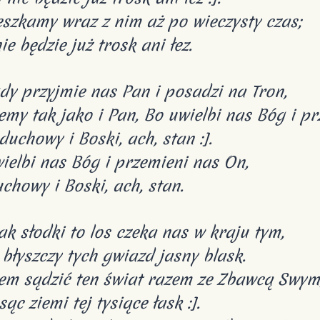
szkamy wraz z nim aż po wieczysty czas;
ie będzie już trosk ani łez.
gdy przyjmie nas Pan i posadzi na Tron,
emy tak jako i Pan, Bo uwielbi nas Bóg i p
 duchowy i Boski, ach, stan :].
ielbi nas Bóg i przemieni nas On,
chowy i Boski, ach, stan.
jak słodki to los czeka nas w kraju tym,
 błyszczy tych gwiazd jasny blask.
em sądzić ten świat razem ze Zbawcą Swym
sąc ziemi tej tysiące łask :].