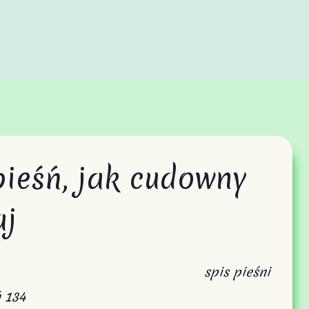
pieśń, jak cudowny
aj
spis pieśni
 134