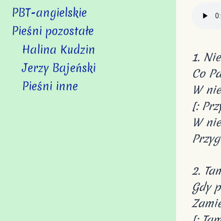
PBT-angielskie
Pieśni pozostałe
Halina Kudzin
1. Ni
Jerzy Bajeński
Co Pa
Pieśni inne
W nieb
[: Pr
W nieb
Przyg
2. Ta
Gdy p
Zamie
[: Tam