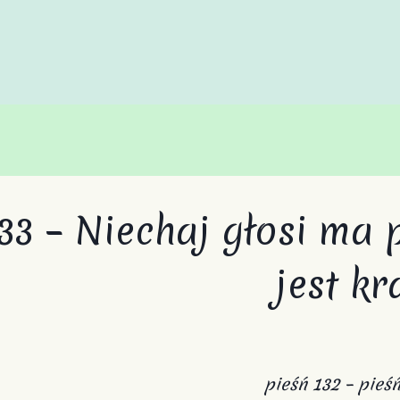
33 – Niechaj głosi ma 
jest kr
pieśń 132
–
pieśń