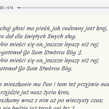
echaj głosi ma pieśń, jak cudowny jest kraj,
n dał dla świętych Swych sług.
ie mieści się on, jeszcze lepszy niż raj;
zygotował Go Sam Stwórca Bóg :].
ie mieści się on, jeszcze lepszy niż raj;
otował Go Sam Stwórca Bóg.
m mieszkanie ma Pan i tam też przyjmie nas
rzyjdzie już nasz życia kres,
szkamy wraz z nim aż po wieczysty czas;
 nie będzie już trosk ani łez :].