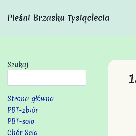
Przejdź
do
Pieśni Brzasku Tysiąclecia
treści
Szukaj
1
Strona główna
PBT-zbiór
PBT-solo
Chór Sela