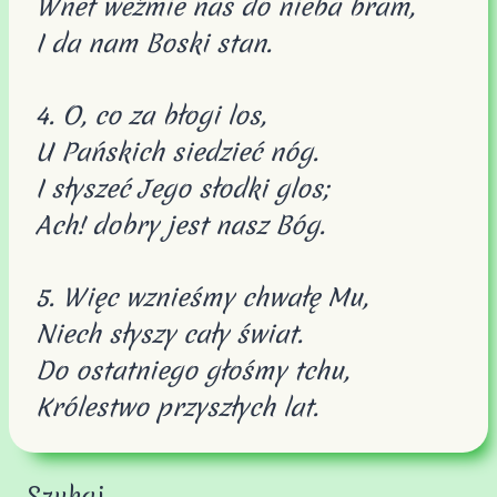
Wnet weźmie nas do nieba bram,
I da nam Boski stan.
4. O, co za błogi los,
U Pańskich siedzieć nóg.
I słyszeć Jego słodki glos;
Ach! dobry jest nasz Bóg.
5. Więc wznieśmy chwałę Mu,
Niech słyszy cały świat.
Do ostatniego głośmy tchu,
Królestwo przyszłych lat.