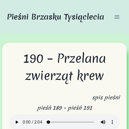
Przejdź
do
Pieśni Brzasku Tysiąclecia
treści
190 – Przelana
zwierząt krew
spis pieśni
pieśń 189
–
pieśń 191